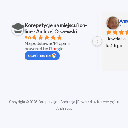
Qsq_ 75
Ann
Korepetycje na miejscu i on-
5 lat temu
6 lat
line - Andrzej Olszewski
5.0
Pełen profesjonalizm i ogromna 
Rewelacja. 
Na podstawie 14 opinii
wiedza Pana Andrzeja zaowocowały 
każdego.
powered by
G
o
o
g
l
e
egzaminem zdanym na 5. Serdecznie 
oceń nas na
iają 
polecam!
 
 
Copyright © 2026 Korepetycje u Andrzeja | Powered by Korepetycje u
Andrzeja.